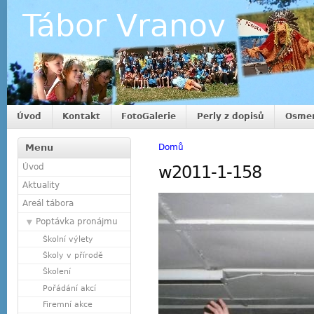
Tábor Vranov
Úvod
Kontakt
FotoGalerie
Perly z dopisů
Osmer
Menu
Domů
Úvod
w2011-1-158
Aktuality
Areál tábora
Poptávka pronájmu
Školní výlety
Školy v přírodě
Školení
Pořádání akcí
Firemní akce