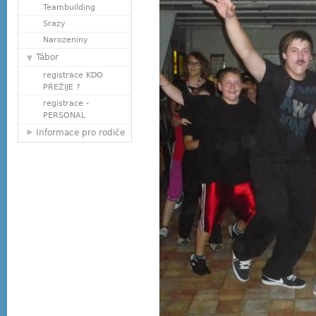
Teambuilding
Srazy
Narozeniny
Tábor
registrace KDO
PŘEŽIJE ?
registrace -
PERSONAL
Informace pro rodiče