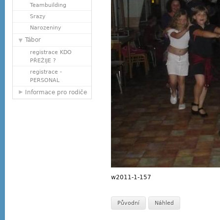
Teambuilding
Srazy
Narozeniny
Tábor
registrace KDO
PŘEŽIJE ?
registrace -
PERSONAL
Informace pro rodiče
w2011-1-157
Původní
Náhled