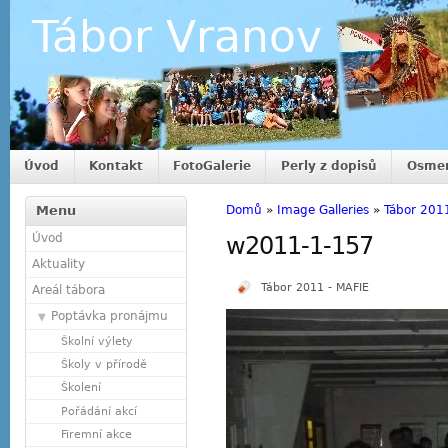
Tábor Vranov
Úvod
Kontakt
FotoGalerie
Perly z dopisů
Osmer
Menu
Domů
»
Image Galleries
»
Tábor 201
Úvod
w2011-1-157
Aktuality
Tábor 2011 - MAFIE
Areál tábora
Poptávka pronájmu
Školní výlety
Školy v přírodě
Školení
Pořádání akcí
Firemní akce