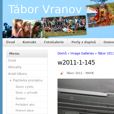
Tábor Vranov
Úvod
Kontakt
FotoGalerie
Perly z dopisů
Osmer
Menu
Domů
»
Image Galleries
»
Tábor 201
Úvod
w2011-1-145
Aktuality
Tábor 2011 - MAFIE
Areál tábora
Poptávka pronájmu
Školní výlety
Školy v přírodě
Školení
Pořádání akcí
Firemní akce