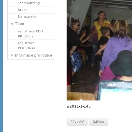
Teambuilding
Srazy
Narozeniny
Tábor
registrace KDO
PŘEŽIJE ?
registrace -
PERSONAL
Informace pro rodiče
w2011-1-145
Původní
Náhled