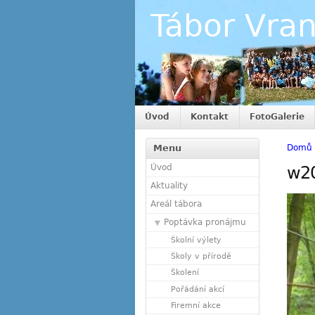
Tábor Vra
Úvod
Kontakt
FotoGalerie
Menu
Domů
Úvod
w2
Aktuality
Areál tábora
Poptávka pronájmu
Školní výlety
Školy v přírodě
Školení
Pořádání akcí
Firemní akce