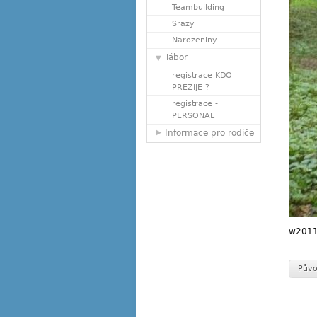
Teambuilding
Srazy
Narozeniny
Tábor
registrace KDO
PŘEŽIJE ?
registrace -
PERSONAL
Informace pro rodiče
w2011
Půvo