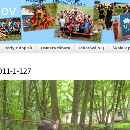
nov
Perly z dopisů
Osmero tábora
Táborová NEJ
Škola v 
011-1-127