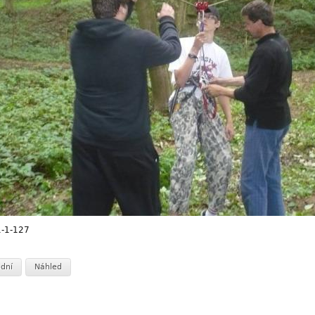
-1-127
dní
Náhled