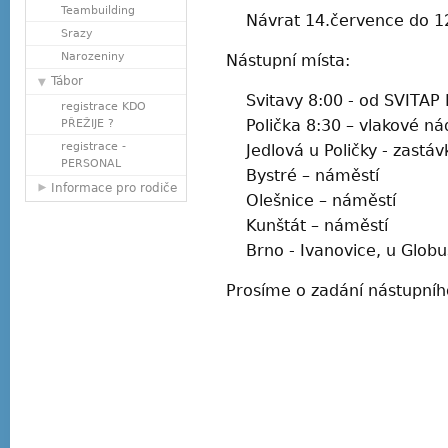
Teambuilding
Návrat 14.července do 12:
Srazy
Narozeniny
Nástupní místa:
Tábor
Svitavy 8:00 - od SVITAP I.
registrace KDO
Polička 8:30 – vlakové ná
PŘEŽIJE ?
registrace -
Jedlová u Poličky - zastá
PERSONAL
Bystré – náměstí
Informace pro rodiče
Olešnice – náměstí
Kunštát – náměstí
Brno - Ivanovice, u Globu
Prosíme o zadání nástupního