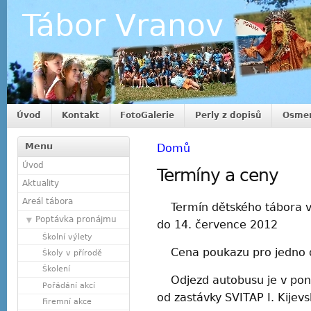
Tábor Vranov
Úvod
Kontakt
FotoGalerie
Perly z dopisů
Osmer
Menu
Domů
Úvod
Termíny a ceny
Aktuality
Areál tábora
Termín dětského tábora v 
Poptávka pronájmu
do 14. července 2012
Školní výlety
Cena poukazu pro jedno dí
Školy v přírodě
Školení
Odjezd autobusu je v pond
Pořádání akcí
od zastávky SVITAP I. Kijevs
Firemní akce