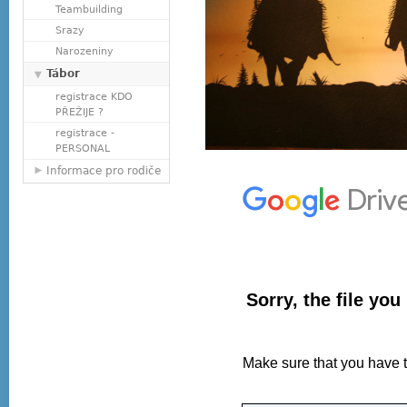
Teambuilding
Srazy
Narozeniny
Tábor
registrace KDO
PŘEŽIJE ?
registrace -
PERSONAL
Informace pro rodiče