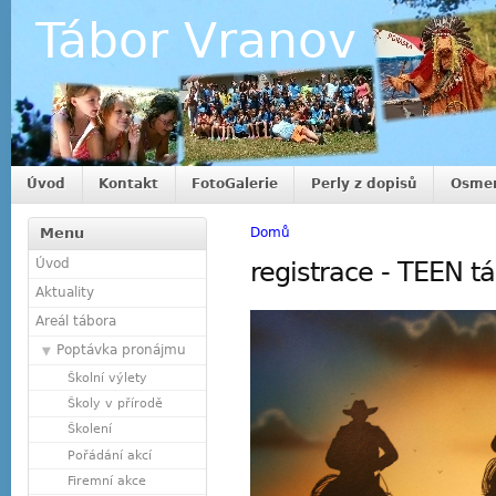
Tábor Vranov
Úvod
Kontakt
FotoGalerie
Perly z dopisů
Osmer
Menu
Domů
Úvod
registrace - TEEN t
Aktuality
Areál tábora
Poptávka pronájmu
Školní výlety
Školy v přírodě
Školení
Pořádání akcí
Firemní akce