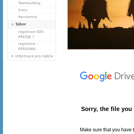
Teambuilding
Srazy
Narozeniny
Tábor
registrace KDO
PŘEŽIJE ?
registrace -
PERSONAL
Informace pro rodiče