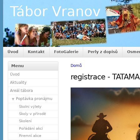
Tábor Vranov
Úvod
Kontakt
FotoGalerie
Perly z dopisů
Osmer
Menu
Domů
Úvod
registrace - TATAM
Aktuality
Areál tábora
Poptávka pronájmu
Školní výlety
Školy v přírodě
Školení
Pořádání akcí
Firemní akce