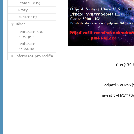
Teambuilding
Srazy
Narozeniny
Tábor
registrace KDO
PŘEŽIJE ?
registrace -
PERSONAL
Informace pro rodiče
úterý 30.
odjezd SVITAVY(
návrat SVITAVY (S