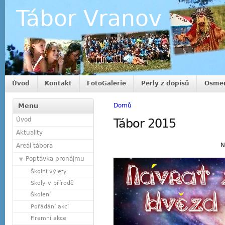
Tábor Vranov
Úvod
Kontakt
FotoGalerie
Perly z dopisů
Osmer
Menu
Domů
Úvod
Tábor 2015
Aktuality
N
Areál tábora
Poptávka pronájmu
Školní výlety
Školy v přírodě
Školení
Pořádání akcí
Firemní akce