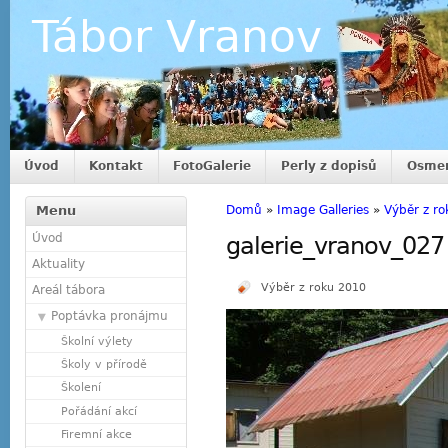
Tábor Vranov
Úvod
Kontakt
FotoGalerie
Perly z dopisů
Osmer
Menu
Domů
»
Image Galleries
»
Výběr z r
Úvod
galerie_vranov_027
Aktuality
Výběr z roku 2010
Areál tábora
Poptávka pronájmu
Školní výlety
Školy v přírodě
Školení
Pořádání akcí
Firemní akce