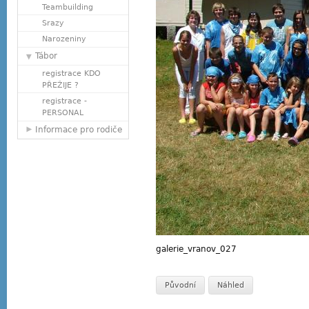
Teambuilding
Srazy
Narozeniny
Tábor
registrace KDO
PŘEŽIJE ?
registrace -
PERSONAL
Informace pro rodiče
galerie_vranov_027
Původní
Náhled