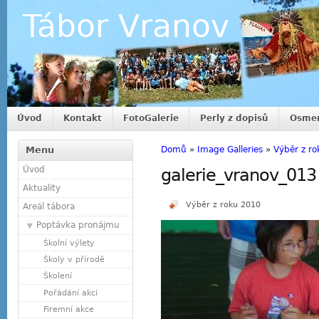
Tábor Vranov
Úvod
Kontakt
FotoGalerie
Perly z dopisů
Osmer
Menu
Domů
»
Image Galleries
»
Výběr z r
Úvod
galerie_vranov_013
Aktuality
Výběr z roku 2010
Areál tábora
Poptávka pronájmu
Školní výlety
Školy v přírodě
Školení
Pořádání akcí
Firemní akce