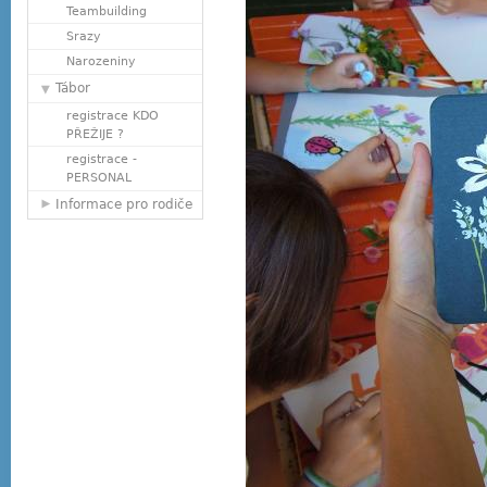
Teambuilding
Srazy
Narozeniny
Tábor
registrace KDO
PŘEŽIJE ?
registrace -
PERSONAL
Informace pro rodiče