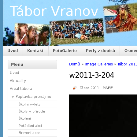
Tábor Vranov
Úvod
Kontakt
FotoGalerie
Perly z dopisů
Osmer
Menu
Domů
»
Image Galleries
»
Tábor 201
Úvod
w2011-3-204
Aktuality
Tábor 2011 - MAFIE
Areál tábora
Poptávka pronájmu
Školní výlety
Školy v přírodě
Školení
Pořádání akcí
Firemní akce