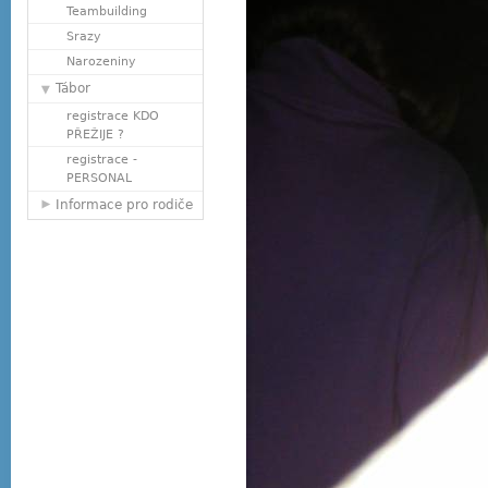
Teambuilding
Srazy
Narozeniny
Tábor
registrace KDO
PŘEŽIJE ?
registrace -
PERSONAL
Informace pro rodiče